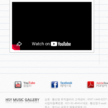
상호 : 황선영 뮤직갤러리 고객센터 : 0507-1440-0237 / H
사업자등록번호 : 621-91-40414 대표 : 황선영 E-mail : c
주소 : 부산시 금정구 체육공원로 23