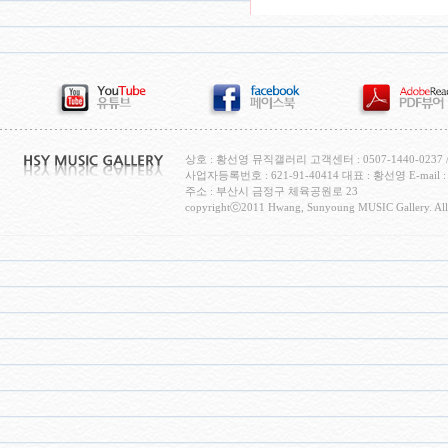
상호 : 황선영 뮤직갤러리 고객센터 : 0507-1440-0237 / H
사업자등록번호 : 621-91-40414 대표 : 황선영 E-mail : c
주소 : 부산시 금정구 체육공원로 23
copyrightⓒ2011 Hwang, Sunyoung MUSIC Gallery. All 