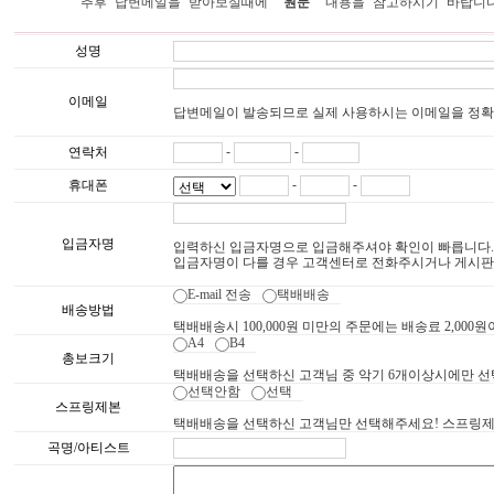
          추후 답변메일을 받아보실때에 '
원문
성명
이메일
답변메일이 발송되므로 실제 사용하시는 이메일을 정확
-
-
연락처
-
-
휴대폰
입금자명
입력하신 입금자명으로 입금해주셔야 확인이 빠릅니다.
입금자명이 다를 경우 고객센터로 전화주시거나 게시판
E-mail 전송
택배배송
배송방법
택배배송시 100,000원 미만의 주문에는 배송료 2,000
A4
B4
총보크기
택배배송을 선택하신 고객님 중 악기 6개이상시에만 
선택안함
선택
스프링제본
택배배송을 선택하신 고객님만 선택해주세요! 스프링제본
곡명/아티스트