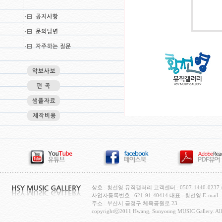
상호 : 황선영 뮤직갤러리 고객센터 : 0507-1440-0237 / H
사업자등록번호 : 621-91-40414 대표 : 황선영 E-mail : c
주소 : 부산시 금정구 체육공원로 23
copyrightⓒ2011 Hwang, Sunyoung MUSIC Gallery. All 