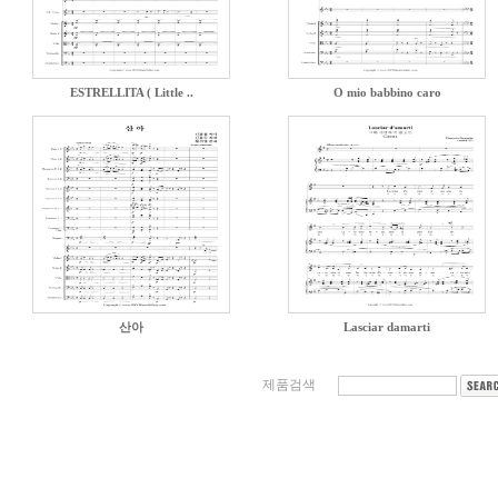
ESTRELLITA ( Little ..
O mio babbino caro
산아
Lasciar damarti
제품검색