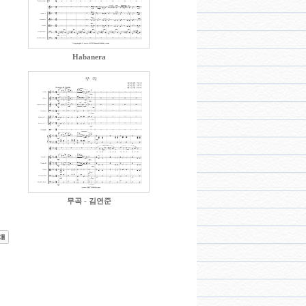
Habanera
무곡 - 김연준