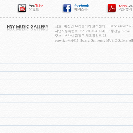
상호 : 황선영 뮤직갤러리 고객센터 : 0507-1440-0237 / H
사업자등록번호 : 621-91-40414 대표 : 황선영 E-mail : c
주소 : 부산시 금정구 체육공원로 23
copyrightⓒ2011 Hwang, Sunyoung MUSIC Gallery. All 