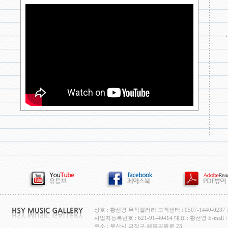
상호 : 황선영 뮤직갤러리 고객센터 : 0507-1440-0237 / H
사업자등록번호 : 621-91-40414 대표 : 황선영 E-mail : c
주소 : 부산시 금정구 체육공원로 23