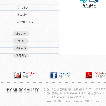
상호 : 황선영 뮤직갤러리 고객센터 : 0507-1440-0237 / H
사업자등록번호 : 621-91-40414 대표 : 황선영 E-mail : c
주소 : 부산시 금정구 체육공원로 23
copyrightⓒ2011 Hwang, Sunyoung MUSIC Gallery. All 