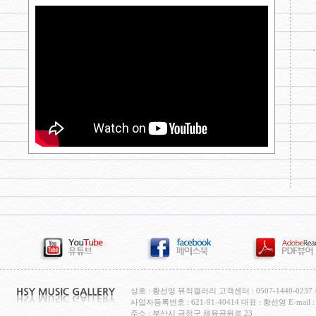
상호 : 황선영 뮤직갤러리 고객센터 : 0507-1440-0237 / H
사업자등록번호 : 621-91-40414 대표 : 황선영 E-mail : c
주소 : 부산시 금정구 체육공원로 23